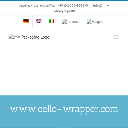
Skip
Appelez-nous aujourd'hui! +49 (0)6222-9388-0
|
info@jmv-
to
packaging.com
content
www.cello-wrapper.com