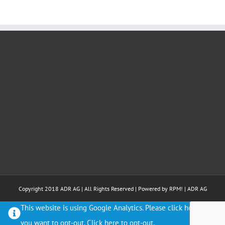
Copyright 2018 ADR AG | All Rights Reserved | Powered by
RPM!
|
ADR AG
This website is using Google Analytics. Please click here if
you want to opt-out.
Click here to opt-out.