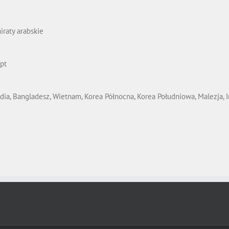
iraty arabskie
ipt
landia, Bangladesz, Wietnam, Korea Północna, Korea Południowa, Malezja, 