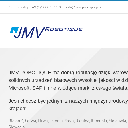
Skip
Call Us Today! +49 (0)6222-9388-0
|
info@jmv-packaging.com
to
content
JMV ROBOTIQUE ma dobrą reputację dzięki wprowad
solidnych urządzeń blatowych wysokiej jakości w dz
Microsoft, SAP i inne wiodące marki z całego świata
Jeśli chcesz być jednym z naszych międzynarodowy
krajach:
Białoruś, Łotwa, Litwa, Estonia, Rosja, Ukraina, Rumunia, Mołdawia
Słowacja.