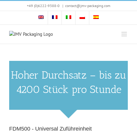
Skip
+49 (0)6222-9388-0
|
contact@jmv-packaging.com
to
content
Hoher Durchsatz – bis zu
4200 Stück pro Stunde
FDM500 - Universal Zuführeinheit