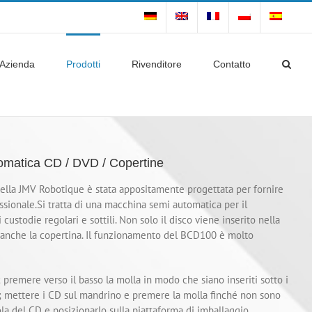
Azienda
Prodotti
Rivenditore
Contatto
omatica CD / DVD / Copertine
lla JMV Robotique è stata appositamente progettata per fornire
ssionale.Si tratta di una macchina semi automatica per il
stodie regolari e sottili. Non solo il disco viene inserito nella
anche la copertina. Il funzionamento del BCD100 è molto
a; premere verso il basso la molla in modo che siano inseriti sotto i
a; mettere i CD sul mandrino e premere la molla finché non sono
tola del CD e posizionarlo sulla piattaforma di imballaggio