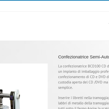
Confezionatrice Semi-Aut
La confezionatrice BCD100 CD de
un impianto di imballaggio profe
confezionamento di CD e DVD di cu
custodia aperta del CD /DVD ma 
semplice.
Inserire i libretti nella tramoggi
labbri di metallo della tramoggi
tutti sotto il fermo.Aprire la sca