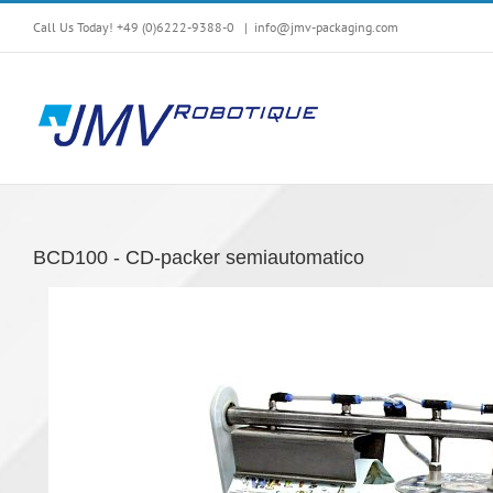
Skip
Call Us Today! +49 (0)6222-9388-0
|
info@jmv-packaging.com
to
content
BCD100 - CD-packer semiautomatico