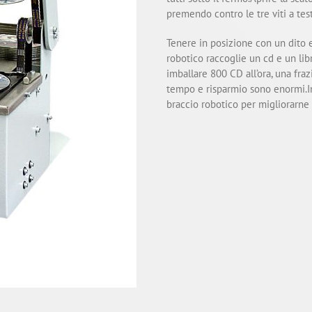
premendo contro le tre viti a tes
Tenere in posizione con un dito e 
robotico raccoglie un cd e un lib
imballare 800 CD all’ora, una fr
tempo e risparmio sono enormi.In
braccio robotico per migliorarne l