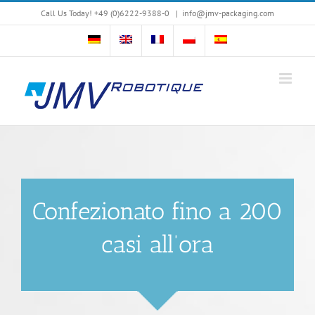
Skip
Call Us Today! +49 (0)6222-9388-0
|
info@jmv-packaging.com
to
content
Confezionato fino a 200
casi all’ora