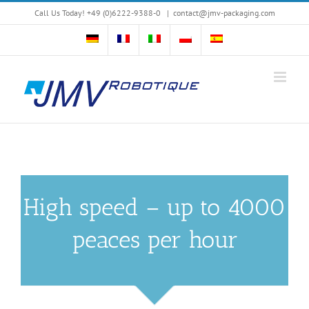
Skip
Call Us Today! +49 (0)6222-9388-0
|
contact@jmv-packaging.com
to
content
High speed – up to 4000
peaces per hour